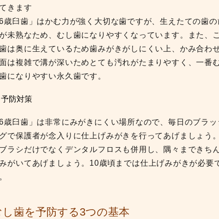
てきます
6歳臼歯」はかむ力が強く大切な歯ですが、生えたての歯の
が未熟なため、むし歯になりやすくなっています。また、
歯は奥に生えているため歯みがきがしにくい上、かみ合わ
面は複雑で溝が深いためとても汚れがたまりやすく、一番
歯になりやすい永久歯です。
 予防対策
6歳臼歯」は非常にみがきにくい場所なので、毎日のブラッ
グで保護者が念入りに仕上げみがきを行ってあげましょう
ブラシだけでなくデンタルフロスも併用し、隅々まできち
みがいてあげましょう。10歳頃までは仕上げみがきが必要
。
むし歯を予防する3つの基本