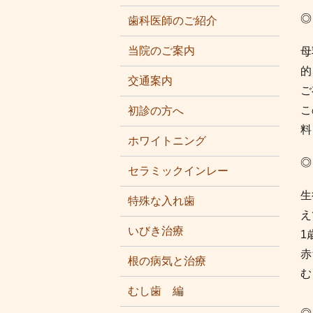
◎
歯科医師のご紹介
当院のご案内
母
的
交通案内
ご
こ
初診の方へ
料
ホワイトニング
◎
セラミックインレー
生
特殊な入れ歯
え
いびき治療
1
赤
根の病気と治療
む
むし歯 編