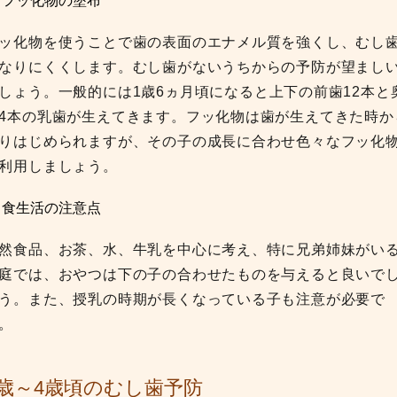
 フッ化物の塗布
ッ化物を使うことで歯の表面のエナメル質を強くし、むし
なりにくくします。むし歯がないうちからの予防が望まし
しょう。一般的には1歳6ヵ月頃になると上下の前歯12本と
4本の乳歯が生えてきます。フッ化物は歯が生えてきた時か
りはじめられますが、その子の成長に合わせ色々なフッ化
利用しましょう。
 食生活の注意点
然食品、お茶、水、牛乳を中心に考え、特に兄弟姉妹がい
庭では、おやつは下の子の合わせたものを与えると良いで
う。また、授乳の時期が長くなっている子も注意が必要で
。
2歳～4歳頃のむし歯予防