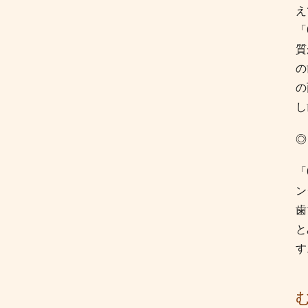
え
「
質
の
の
し
◎
「
ン
歯
と
す