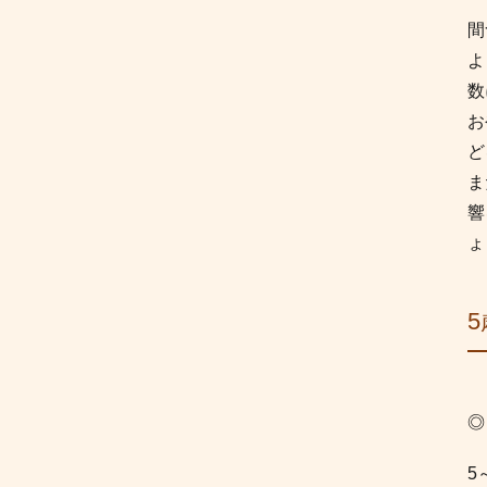
間
よ
数
お
ど
ま
響
ょ
◎
5