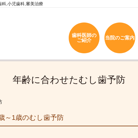
科,小児歯科,審美治療
歯科医師の
当院のご案内
ご紹介
年齢に合わせたむし歯予防
防
0歳～1歳のむし歯予防