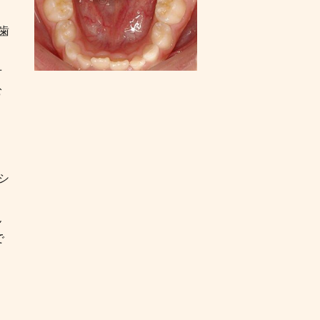
歯
こ
せ
む
シ
。
ん
で