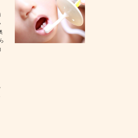
歯
い
奥
ら
物
る
し