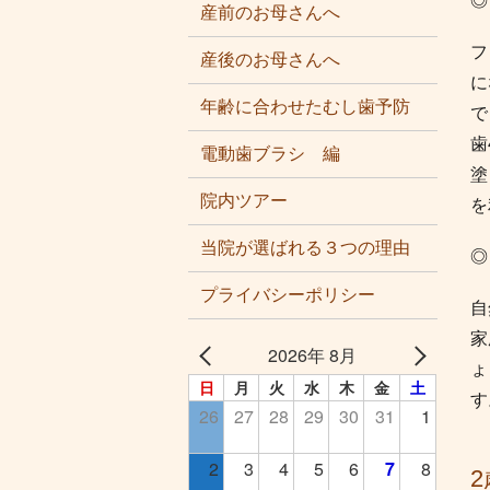
◎
産前のお母さんへ
フ
産後のお母さんへ
に
年齢に合わせたむし歯予防
で
歯
電動歯ブラシ 編
塗
院内ツアー
を
当院が選ばれる３つの理由
◎
プライバシーポリシー
自
家
2026年 8月
ょ
日
月
火
水
木
金
土
す
26
27
28
29
30
31
1
2
3
4
5
6
7
8