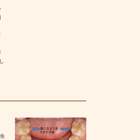
い
回
な
影
し
が生