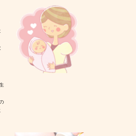
は
飲
生
の
に