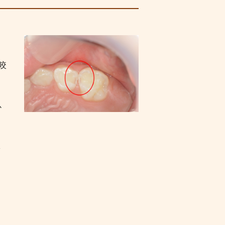
咬
こ
か
き
）
ッ
ま